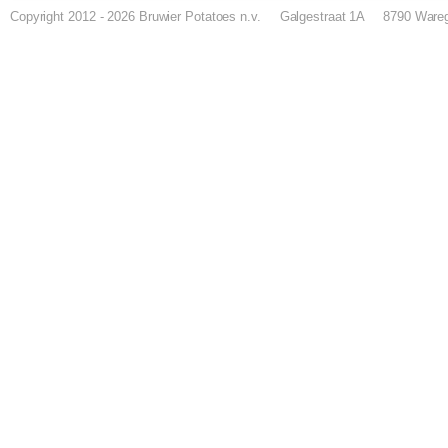
Copyright 2012 - 2026
Bruwier Potatoes n.v.
Galgestraat 1A
8790 Ware